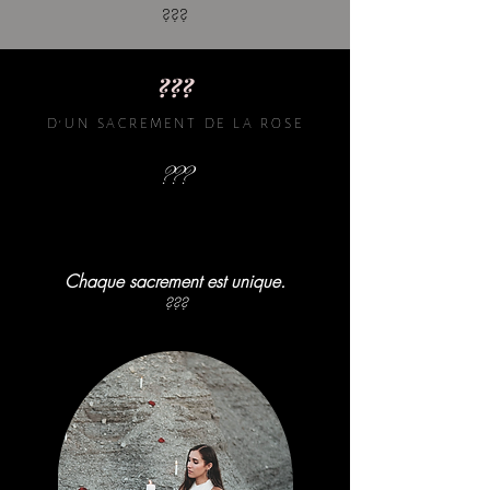
???
???
D'UN SACREMENT DE LA ROSE
???
C
haque sacrement est unique.
???