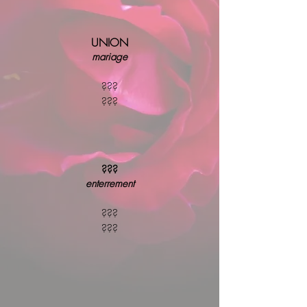
UNION
mariage
???
???
???
enterrement
???
???