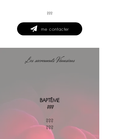
???
me contacter
Les sacrements Vénusiens
BAPTÊME
???
???
???